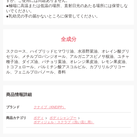
すが、ご使用には問題ありません。
●極端に高温または低温の場所、直射日光のあたる場所には保管しな
いでください。
●乳幼児の手の届かないところに保管してください。
全成分
スクロース、ハイブリッドヒマワリ油、水添野菜油、オレイン酸グリ
セリル、メチルプロパンジオール、アルガニアスピノサ核油、ユチャ
種子油、ダイズ油、パチョリ葉油、オレンジ果皮油、レモン果皮油、
トコフェロール、パルミチン酸アスコルビル、カプリリルグリコー
ル、フェニルプロパノール、香料
商品情報詳細
ブランド
クナイプ（KNEIPP）
商品カテゴリ
ボディ
ボディシャンプー
ボディジェル・スクラブ（洗い流し用）