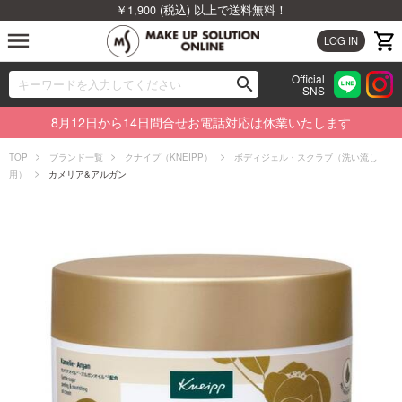
￥1,900 (税込) 以上で送料無料！
menu
LOG IN
Official
search
SNS
ブランドから探す
00
8月12日から14日問合せお電話対応は休業いたします
カテゴリから探す
TOP
ブランド一覧
クナイプ（KNEIPP）
ボディジェル・スクラブ（洗い流し
用）
カメリア&アルガン
新着商品から探す
ランキングから探す
特集から探す
ビューティジャーナルから探す