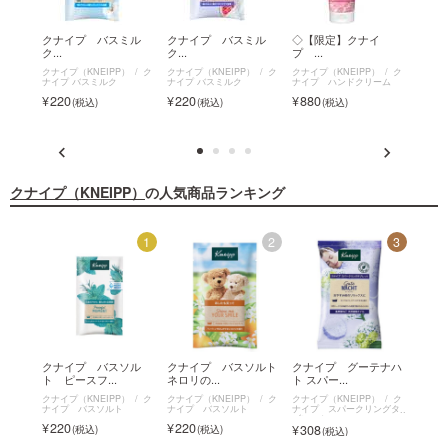
イ
クナイプ バスミル
クナイプ バスミル
◇【限定】クナイ
クナ
ク...
ク...
プ ...
ア...
）
ク
クナイプ（KNEIPP）
ク
クナイプ（KNEIPP）
ク
クナイプ（KNEIPP）
ク
クナイプ
ナイプ バスミルク
ナイプ バスミルク
ナイプ ハンドクリーム
ナイプ
220
220
880
2,8
クナイプ（KNEIPP）
の人気商品ランキング
12
1
2
3
テエア
クナイプ バスソル
クナイプ バスソルト
クナイプ グーテナハ
クナ
ト ピースフ...
ネロリの...
ト スパー...
ユズ＆ジ
）
ク
クナイプ（KNEIPP）
ク
クナイプ（KNEIPP）
ク
クナイプ（KNEIPP）
ク
クナイプ
ナイプ バスソルト
ナイプ バスソルト
ナイプ スパークリングタ
ナイプ
ブレット
220
220
220
308