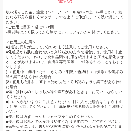
使い方
肌を濡らした後、適量（1パーツ：パール粒1～2粒）を手にとり、気
になる部分を優しくマッサージするように伸ばし、よく洗い流してく
ださい。
※ご使用に目安：週に1～2回
※開封時はよく振ってから静かにアルミフィルムを開けてください。
＜使用上の注意＞
●お肌に異常が生じていないかよく注意してご使用ください。
●化粧品がお肌に合わないとき即ち次のような場合には、使用を中止
してください。そのまま化粧品類の使用を続けますと症状を悪化させ
ることがありますので、皮膚科専門医等にご相談されることをおすす
めします。
(1）使用中、赤味・はれ・かゆみ・刺激・色抜け（白斑等）や黒ずみ
等の異常があらわれた場合
(2）使用した肌に、直射日光があたって上記のような異常があらわれ
た場合
●傷・はれもの・しっしん等の異常があるときは、お使いにならない
でください。
●目に入らないようにご注意ください。目に入った場合はこすらずす
ぐに洗い流してください。目に異物感が残る場合は眼科医にご相談く
ださい。
●使用後は必ずしっかりキャップをしめてください。
●使用後はお風呂の床が滑りやすくなりますので、ご注意ください。
●保管状況により、香りや状態等に変化があらわれる場合がございま