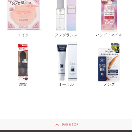
メイク
フレグランス
ハンド・ネイル
雑貨
オーラル
メンズ
keyboard_arrow_up
PAGE TOP