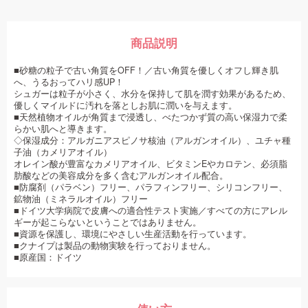
商品説明
■砂糖の粒子で古い角質をOFF！／古い角質を優しくオフし輝き肌
へ、うるおってハリ感UP！
シュガーは粒子が小さく、水分を保持して肌を潤す効果があるため、
優しくマイルドに汚れを落としお肌に潤いを与えます。
■天然植物オイルが角質まで浸透し、べたつかず質の高い保湿力で柔
らかい肌へと導きます。
◇保湿成分：アルガニアスピノサ核油（アルガンオイル）、ユチャ種
子油（カメリアオイル）
オレイン酸が豊富なカメリアオイル、ビタミンEやカロテン、必須脂
肪酸などの美容成分を多く含むアルガンオイル配合。
■防腐剤（パラベン）フリー、パラフィンフリー、シリコンフリー、
鉱物油（ミネラルオイル）フリー
■ドイツ大学病院で皮膚への適合性テスト実施／すべての方にアレル
ギーが起こらないということではありません。
■資源を保護し、環境にやさしい生産活動を行っています。
■クナイプは製品の動物実験を行っておりません。
■原産国：ドイツ