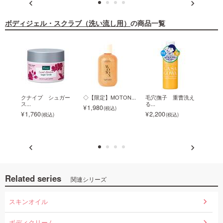
ボディジェル・スクラブ（洗い流し用）
の商品一覧
ン
クナイプ シュガー
◇【限定】MOTON...
毛穴撫子 重曹洗え
カン
ス...
る...
ー...
1,980
1,760
2,200
1,1
Related series
関連シリーズ
スキンオイル
ボディクリーム