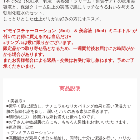
1本で5役（化粧水・乳液・美容液・クリーム・角質ケア）の夜用美
容液と、保湿クリーム以上の実感で肌にリッチなうるおいを与える
朝用化粧水のセット。
しっとりとした仕上がりがお好みの方にオススメ。
♥“モイスチャーローション（5ml） ＆ 美容液（5ml）ミニボトル”が
付いてお得に買えるのは当店だけ♥
※サンプルは数に限りがございます。
限定品かつ取り寄せ品となるため、一週間前後お届けにお時間がか
かる場合があります。
またお客様都合による返品・交換はお受け致し兼ねます。予めご了
承くださいませ。
商品説明
＜美容液＞
■素早く肌に浸透し、ナチュラルなリカバリング効果と高い保湿力で
肌の新陳代謝を促し、潤いとハリのある素肌に導きます。
■細胞再生力、除菌力も兼ね備えた優れものです。
■お子さんや敏感肌の方にも。もちろん男性もお使いいただけます。
■原産国：日本
＜プレミアムローション＞
■高機能水が素早く水分を補給し、同時に十分に保湿を行い、ハリの