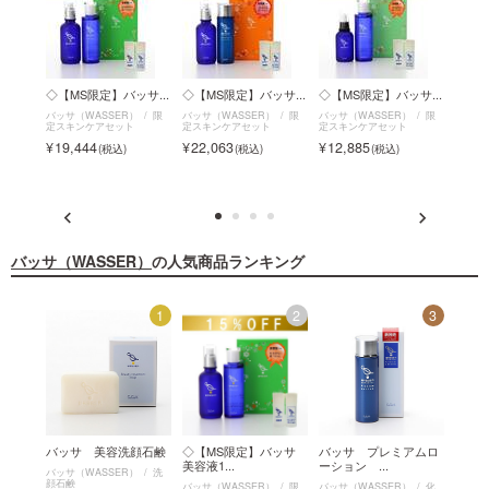
ミス
◇【MS限定】バッサ...
◇【MS限定】バッサ...
◇【MS限定】バッサ...
バッ
イ...
バッサ（WASSER）
限
バッサ（WASSER）
限
バッサ（WASSER）
限
定スキンケアセット
定スキンケアセット
定スキンケアセット
）
ボ
バッサ（
ルク
ッサ 
19,444
22,063
12,885
ジェル
4,1
バッサ（WASSER）
の人気商品ランキング
4
1
2
3
バッサ
バッサ 美容洗顔石鹸
◇【MS限定】バッサ
バッサ プレミアムロ
◇【
美容液1...
ーション ...
美容液6
バッサ（WASSER）
洗
顔石鹸
）
限
バッサ（WASSER）
限
バッサ（WASSER）
化
バッサ（