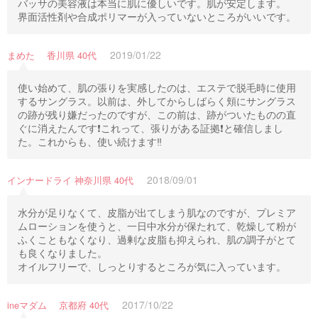
バッサの美容液は本当に肌に優しいです。肌が安定します。
界面活性剤や合成ポリマーが入っていないところがいいです。
2019/01/22
まめた 香川県 40代
使い始めて、肌の張りを実感したのは、エステで脱毛時に使用
するサングラス。以前は、外してからしばらく頬にサングラス
の跡が残り嫌だったのですが、この前は、跡がついたものの直
ぐに消えたんです❗これって、張りがある証拠❗と確信しまし
た。これからも、使い続けます‼️
2018/09/01
インナードライ 神奈川県 40代
水分が足りなくて、皮脂が出てしまう肌なのですが、プレミア
ムローションを使うと、一日中水分が保たれて、乾燥して粉が
ふくこともなくなり、過剰な皮脂も抑えられ、肌の調子がとて
も良くなりました。
オイルフリーで、しっとりするところが気に入っています。
2017/10/22
ineマダム 京都府 40代