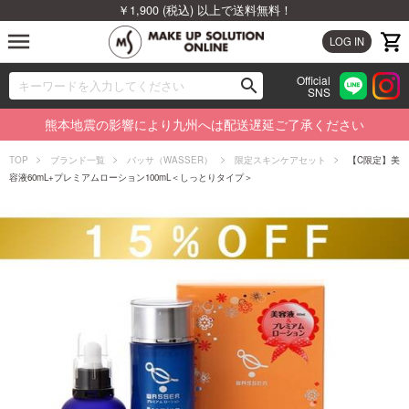
￥1,900 (税込) 以上で送料無料！
menu
LOG IN
Official
search
SNS
ブランドから探す
00
熊本地震の影響により九州へは配送遅延ご了承ください
カテゴリから探す
TOP
ブランド一覧
バッサ（WASSER）
限定スキンケアセット
【C限定】美
容液60mL+プレミアムローション100mL＜しっとりタイプ＞
新着商品から探す
ランキングから探す
特集から探す
ビューティジャーナルから探す