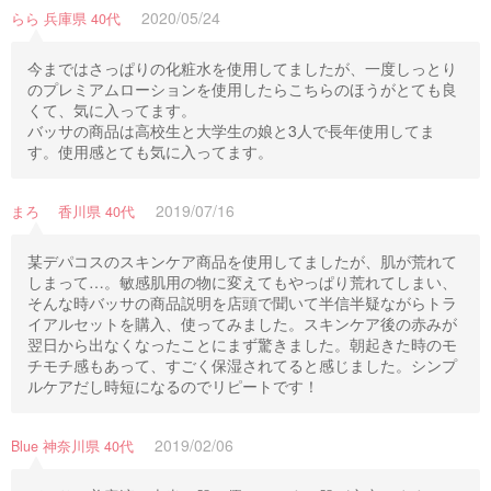
2020/05/24
らら 兵庫県 40代
今まではさっぱりの化粧水を使用してましたが、一度しっとり
のプレミアムローションを使用したらこちらのほうがとても良
くて、気に入ってます。
バッサの商品は高校生と大学生の娘と3人で長年使用してま
す。使用感とても気に入ってます。
2019/07/16
まろ 香川県 40代
某デパコスのスキンケア商品を使用してましたが、肌が荒れて
しまって…。敏感肌用の物に変えてもやっぱり荒れてしまい、
そんな時バッサの商品説明を店頭で聞いて半信半疑ながらトラ
イアルセットを購入、使ってみました。スキンケア後の赤みが
翌日から出なくなったことにまず驚きました。朝起きた時のモ
チモチ感もあって、すごく保湿されてると感じました。シンプ
ルケアだし時短になるのでリピートです！
2019/02/06
Blue 神奈川県 40代