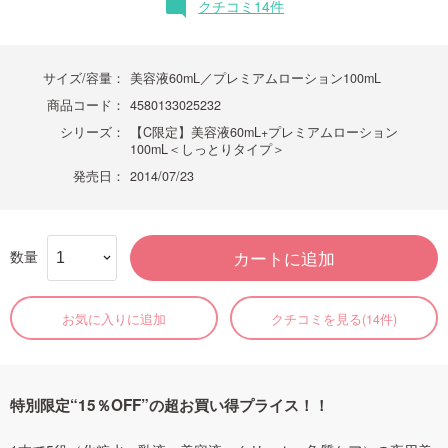
クチコミ14件
mode_comment
サイズ/容量：
美容液60mL／プレミアムローション100mL
商品コード：
4580133025232
シリーズ：
【C限定】美容液60mL+プレミアムローション
100mL＜しっとりタイプ＞
発売日：
2014/07/23
数量
カートに追加
お気に入りに追加
クチコミを見る(14件)
特別限定“15％OFF”の超お買い得プライス！！