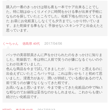
購入の一番のきっかけは朝も夜も一本でケア出来ることでし
た。特に朝はゆっくりメイクに時間をかける事が出来ず手軽に
なものを探していたところでした。化粧下地も付けなくてもま
た お昼にお化粧直ししなくても夕方までしっかり付いていま
す。また乾燥する事もなく 手放せないスキンケアと出会えたと
思っています。
2017/04/06
く〜ちゃん 徳島県 40代
バッサの美容部員さんに声をかけられたのをきっかけに知りま
した。乾燥肌で、冬は特に人前で笑うのが嫌になるぐらいの小
じわが出来ていました。
色んな商品を今まで試してきましたが、コレだ！と思えるのに
出会えずにいたところバッサは、これは良いかも！と初めて思
いました。浸透力があり、潤いが持続している感があるので人
前で笑うのが嫌でなくなってきた程です。
お高いなぁと思いますが、今まで使ってきた化粧品の中でNo.1
な程なのでお値段は妥当なのかもしれません。これからも使い
続けたい化粧品です。
2017/03/13