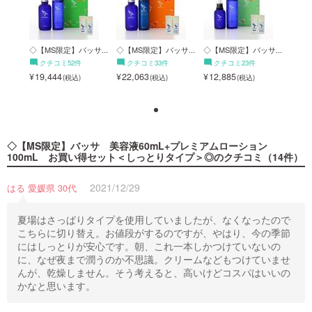
サ...
◇【MS限定】バッサ...
◇【MS限定】バッサ...
◇【MS限定】バッサ...
◇【M
クチコミ52件
クチコミ33件
クチコミ23件
ク
19,444
22,063
12,885
19,
◇【MS限定】バッサ 美容液60mL+プレミアムローション
100mL お買い得セット＜しっとりタイプ＞◎
のクチコミ（14件）
2021/12/29
はる 愛媛県 30代
夏場はさっぱりタイプを使用していましたが、なくなったので
こちらに切り替え。お値段がするのですが、やはり、今の季節
にはしっとりが安心です。朝、これ一本しかつけていないの
に、なぜ夜まで潤うのか不思議。クリームなどもつけていませ
んが、乾燥しません。そう考えると、高いけどコスパはいいの
かなと思います。