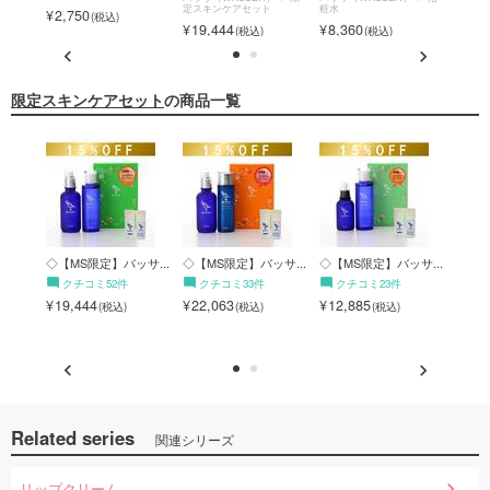
定スキンケアセット
粧水
定スキ
2,750
19,444
8,360
12,
限定スキンケアセット
の商品一覧
◇【MS限定】バッサ...
◇【MS限定】バッサ...
◇【MS限定】バッサ...
◇【
ス...
ク
クチコミ52件
クチコミ33件
クチコミ23件
3,6
19,444
22,063
12,885
Related series
関連シリーズ
リップクリーム