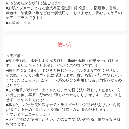
あるなめらかな状態で過ごせます。
■お肌のダメージとなる合成界面活性剤（乳化剤）、防腐剤、香料、
着色料、酸化防止剤などは一切使用しておりません。安心して毎日の
ケアにプラスできます！
■原産国：日本
使い方
＜美容液＞
■夜の洗顔後、水分をよく拭き取り、500円玉程度の量を手に取りま
す。（最初はたっぷりお使いいただくのがコツです。）
■顔全体になじませ、半乾きを感じたら、クルクルなでてください。
その際、バッサが素早く肌に浸透します。古い角質が浮いてやわらか
くなったところを、セルロース系の成分を利用して古い角質をからめ
とります。
■古い角質がポロポロ出てきたら、水で軽く洗い流してください。洗
い流した後、再度、顔全体に薄くバッサをなじませます。後は、何も
せずにオヤスミください。
■基本的にバッサ美容液はナチュラルピーリング効果があり古い角質
が出てくるため、朝のメイク前には適さない場合があります。
＜プレミアムローション＞
■メイク前にご使用ください。この１本で潤いのある、健やかなお肌
を保てます。