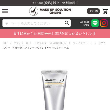
￥1,900 (税込) 以上で送料無料！
menu
LOG IN
Official
search
SNS
ブランドから探す
00
8月12日から14日問合せお電話対応は休業いたします
カテゴリから探す
TOP
ブランド一覧
リアラスター（LIALUSTER）
フェイスクリーム
リアラ
スター ビタテクトブイシーマルチレイヤーリッチクリーム
新着商品から探す
ランキングから探す
特集から探す
ビューティジャーナルから探す