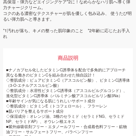
高保湿・弾力などエイジングケア*2に！なめらかなハリ肌へ導く弾
力チャージクリーム。
コクのある濃密なテクスチャーが肌を優しく包み込み、 使うたび明
るい弾力肌へと導きます。
*1汚れが落ち、キメの整った肌印象のこと *2年齢に応じたお手入
れ
商品説明
■ナノカプセル化したビタミンC誘導体を配合で多角的にアプローチ
異なる働きのビタミンCを組み合わせた独自設計！
◇整肌成分：ピュアビタミンC（アスコルビン酸）、ビタミンC誘導体
（3-O-エチルアスコルビン酸）
◇整肌成分：水溶性ビタミンC誘導体（アスコルビルグルコシド）、
進化型ビタミンC誘導体（パルミチン酸アスコルビルリン酸3Na）
■年齢サインが気になる肌にうれしいサポート成分
◇整肌成分：ビタミンE（トコフェロール）、フラーレン
■肌バリアを整えるサポート成分
◇保湿成分：オレンジ油、3種のセラミド（セラミドNG、セラミド
NP、セラミドAP）、オウレン根エキス
■紫外線吸収剤フリー・エタノールフリー・合成着色料フリー・鉱物
油フリー・サルフェートフリー、パラベンフリー