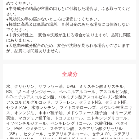
めてください。
●中身成分の結晶が容器の口もとに付着した場合は、ふき取ってくだ
さい。
●乳幼児の手の届かないところに保管してください。
●極端に高温又は低温の場所、直射日光のあたる場所には保管しない
でください。
●中身の特性上、 変色や沈殿が生じる場合がありますが、品質に問題
はありません。
●天然由来成分配合のため、変色や沈殿が見られる場合がございます
が、品質には問題ありません。
全成分
水、グリセリン、サフラワー油、DPG、ミリスチン酸ミリスチル、
BG、1,2‐ヘキサンジオール、ベヘニルアルコール、アスコルビン酸、
3‐O‐エチルアスコルビン酸、パルミチン酸アスコルビルリン酸3Na、
アスコルビルグルコシド、フラーレン、セラミドNG、セラミドNP、
セラミドAP、水添レシチン、フィトステロールズ、オウレン根茎エキ
ス、オレンジ油、ホホバ種子油、メドウフォーム種子油、オリーブ果
実油、マカデミア種子油、トコフェロール、エトキシジグリコール、
イソペンチルジオール、ペンチレングリコール、水酸化Na、ベタイ
ン、PVP、ジメチコン、ステアリン酸、ステアリン酸グリセリル
（SE）、セタノール、セテアリルアルコール、セテス‐20、ステアリ