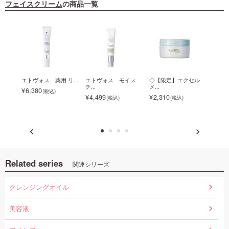
フェイスクリーム
の商品一覧
 デ
エトヴォス 薬用 リ...
エトヴォス モイス
◇【限定】エクセル
VT ビ
チ...
メ...
6,380
2,2
4,499
2,310
Related series
関連シリーズ
クレンジングオイル
美容液