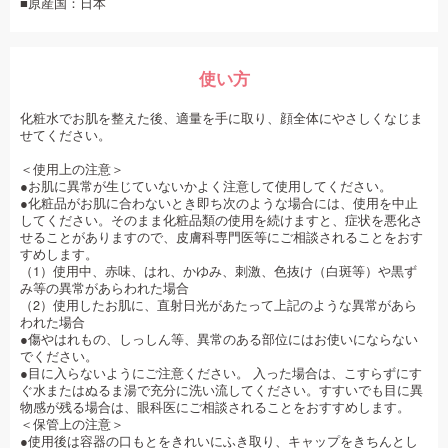
■原産国：日本
使い方
化粧水でお肌を整えた後、適量を手に取り、顔全体にやさしくなじま
せてください。
＜使用上の注意＞
●お肌に異常が生じていないかよく注意して使用してください。
●化粧品がお肌に合わないとき即ち次のような場合には、使用を中止
してください。そのまま化粧品類の使用を続けますと、症状を悪化さ
せることがありますので、皮膚科専門医等にご相談されることをおす
すめします。
（1）使用中、赤味、はれ、かゆみ、刺激、色抜け（白斑等）や黒ず
み等の異常があらわれた場合
（2）使用したお肌に、直射日光があたって上記のような異常があら
われた場合
●傷やはれもの、しっしん等、異常のある部位にはお使いにならない
でください。
●目に入らないようにご注意ください。 入った場合は、こすらずにす
ぐ水またはぬるま湯で充分に洗い流してください。すすいでも目に異
物感が残る場合は、眼科医にご相談されることをおすすめします。
＜保管上の注意＞
●使用後は容器の口もとをきれいにふき取り、キャップをきちんとし