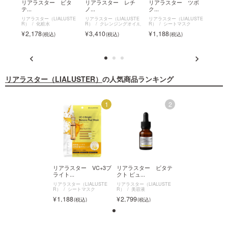
パン
リアラスター ビタ
リアラスター レチ
リアラスター ツボ
リア
テ...
ノ...
ク...
チ...
USTE
リアラスター（LIALUSTE
リアラスター（LIALUSTE
リアラスター（LIALUSTE
リアラス
R）
化粧水
R）
クレンジングオイル
R）
シートマスク
R）
2,178
3,410
1,188
3,4
リアラスター（LIALUSTER）
の人気商品ランキング
2
1
2
アラスター ビタテ
リアラスター VC+3ブ
リアラスター ビタテ
リアラスター VC
ピュ...
ライト...
クト ピュ...
ライト...
ラスター（LIALUSTE
リアラスター（LIALUSTE
リアラスター（LIALUSTE
リアラスター（LIALUS
美容液
R）
シートマスク
R）
美容液
R）
シートマスク
799
1,188
2,799
1,188