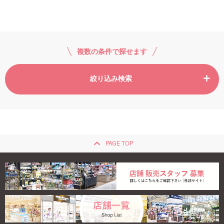
ご利用ガイド
お問い合わせ
複数の条件で探せます
絞り込み検索
ログイン・新規会員登録
keyboard_arrow_up
PAGE TOP