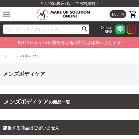
￥1,900 (税込) 以上で送料無料！
menu
LOG IN
Official
search
SNS
ブランドから探す
00
8月12日から14日問合せお電話対応は休業いたします
カテゴリから探す
TOP
メンズボディケア
新着商品から探す
メンズボディケア
ランキングから探す
特集から探す
メンズボディケア
の商品一覧
ビューティジャーナルから探す
該当する商品はございません