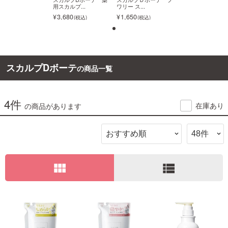
 ス...
用スカルプ...
ワリー ス...
用スカルプ...
650
3,680
1,650
3,680
スカルプDボーテ
の商品一覧
4件
在庫あり
の商品があります
view_module
view_list