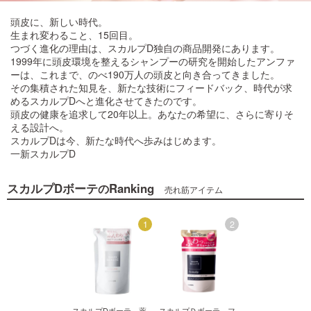
頭皮に、新しい時代。
ご利用ガイド
生まれ変わること、15回目。
つづく進化の理由は、スカルプD独自の商品開発にあります。
1999年に頭皮環境を整えるシャンプーの研究を開始したアンファ
お問い合わせ
ーは、これまで、のべ190万人の頭皮と向き合ってきました。
その集積された知見を、新たな技術にフィードバック、時代が求
めるスカルプDへと進化させてきたのです。
頭皮の健康を追求して20年以上。あなたの希望に、さらに寄りそ
える設計へ。
スカルプDは今、新たな時代へ歩みはじめます。
一新スカルプD
ログイン・新規会員登録
スカルプDボーテ
Ranking
の
売れ筋アイテム
2
1
2
カルプＤボーテ フ
スカルプDボーテ 薬
スカルプＤボーテ フ
スカルプDボーテ