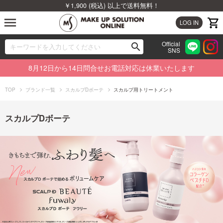
￥1,900 (税込) 以上で送料無料！
menu
LOG IN
Official
search
SNS
ブランドから探す
00
8月12日から14日問合せお電話対応は休業いたします
カテゴリから探す
TOP
ブランド一覧
スカルプDボーテ
スカルプ用トリートメント
新着商品から探す
スカルプDボーテ
ランキングから探す
特集から探す
ビューティジャーナルから探す