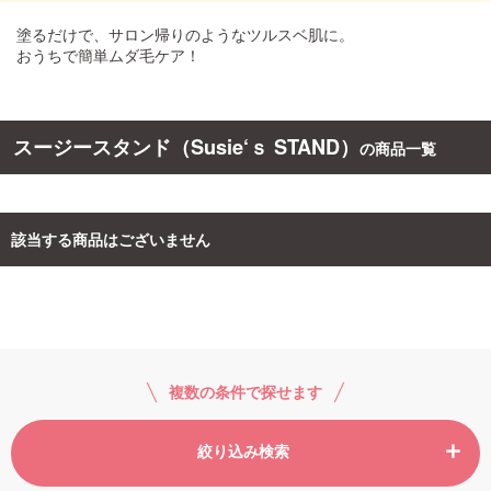
塗るだけで、サロン帰りのようなツルスベ肌に。
ご利用ガイド
おうちで簡単ムダ毛ケア！
お問い合わせ
スージースタンド（Susie‘ｓ STAND）
の商品一覧
該当する商品はございません
ログイン・新規会員登録
複数の条件で探せます
絞り込み検索