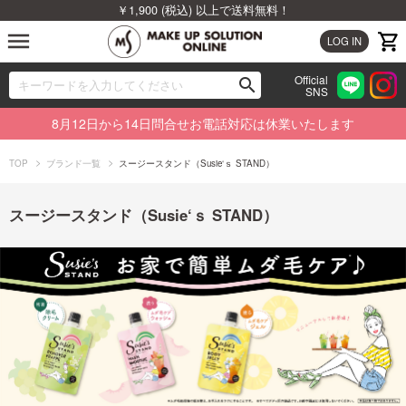
￥1,900 (税込) 以上で送料無料！
menu
LOG IN
Official
search
SNS
ブランドから探す
00
8月12日から14日問合せお電話対応は休業いたします
カテゴリから探す
TOP
ブランド一覧
スージースタンド（Susie‘ｓ STAND）
新着商品から探す
スージースタンド（Susie‘ｓ STAND）
ランキングから探す
特集から探す
ビューティジャーナルから探す