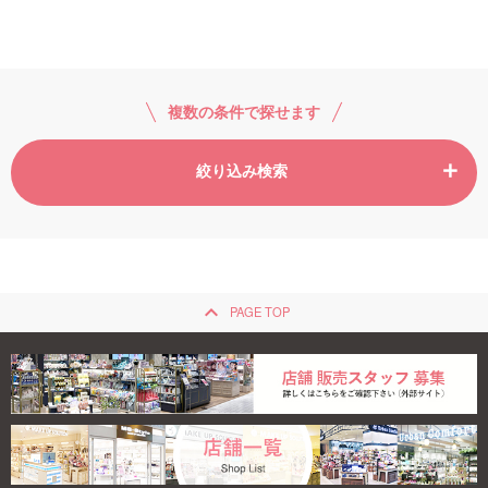
ご利用ガイド
お問い合わせ
複数の条件で探せます
絞り込み検索
ログイン・新規会員登録
keyboard_arrow_up
PAGE TOP