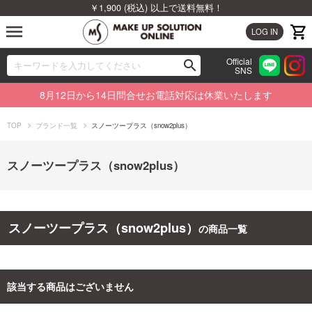
￥1,900 (税込) 以上で送料無料！
menu
LOG IN
Official
search
SNS
ブランドから探す
00
8月12日から14日問合せお電話対応は休業いたします
カテゴリから探す
TOP
ブランド一覧
スノーツープラス（snow2plus）
新着商品から探す
スノーツープラス（snow2plus）
ランキングから探す
特集から探す
スノーツープラス（snow2plus）
の商品一覧
ビューティジャーナルから探す
該当する商品はございません