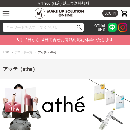
￥1,900 (税込) 以上で送料無料！
menu
LOG IN
Official
search
SNS
ブランドから探す
00
8月12日から14日問合せお電話対応は休業いたします
カテゴリから探す
TOP
ブランド一覧
アッテ（athe）
新着商品から探す
アッテ（athe）
ランキングから探す
特集から探す
ビューティジャーナルから探す