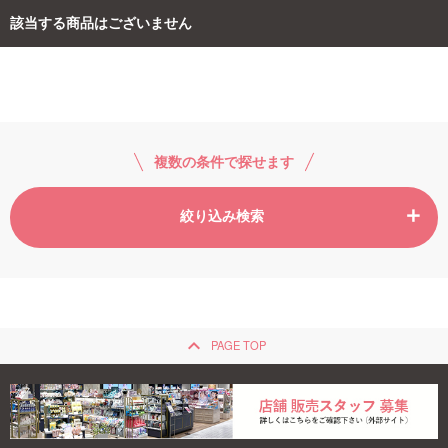
該当する商品はございません
ご利用ガイド
お問い合わせ
複数の条件で探せます
絞り込み検索
ログイン・新規会員登録
keyboard_arrow_up
PAGE TOP