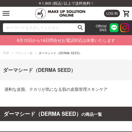
￥1,900 (税込) 以上で送料無料！
menu
LOG IN
Official
search
SNS
ブランドから探す
00
8月12日から14日問合せお電話対応は休業いたします
カテゴリから探す
TOP
ブランド一覧
ダーマシード（DERMA SEED）
新着商品から探す
ダーマシード（DERMA SEED）
ランキングから探す
過剰な皮脂、テカリが気になる肌の皮脂管理スキンケア
特集から探す
ビューティジャーナルから探す
ダーマシード（DERMA SEED）
の商品一覧