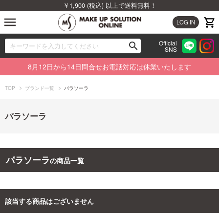
￥1,900 (税込) 以上で送料無料！
menu
LOG IN
Official
search
SNS
ブランドから探す
00
8月12日から14日問合せお電話対応は休業いたします
カテゴリから探す
TOP
ブランド一覧
パラソーラ
新着商品から探す
パラソーラ
ランキングから探す
特集から探す
パラソーラ
の商品一覧
ビューティジャーナルから探す
該当する商品はございません