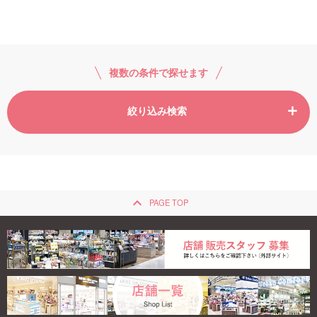
ご利用ガイド
お問い合わせ
複数の条件で探せます
絞り込み検索
ログイン・新規会員登録
keyboard_arrow_up
PAGE TOP