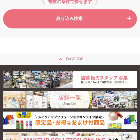
複数の条件で探せます
絞り込み検索
keyboard_arrow_up
PAGE TOP