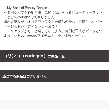
～My Special Beauty Recipe～
ご利用ガイド
不器用な人でも心配無用！気軽に始められるビューティーブラン
ドとしてcoringcoは誕生しました。
思わず笑みがこぼれるワクワクした商品名から、可愛らしいパッ
お問い合わせ
ケージとトレンディなカラーまで！
メイクアップがもっと楽しくなるよう、特別な工夫がギュッとつ
まっているcoringcoのアイテムを是非ご体験ください。
ログイン・新規会員登録
コリンコ（coringco）
の商品一覧
該当する商品はございません