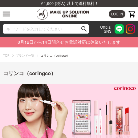
￥1,900 (税込) 以上で送料無料！
menu
LOG IN
Official
search
SNS
ブランドから探す
00
8月12日から14日問合せお電話対応は休業いたします
カテゴリから探す
TOP
ブランド一覧
コリンコ（coringco）
新着商品から探す
コリンコ（coringco）
ランキングから探す
特集から探す
ビューティジャーナルから探す