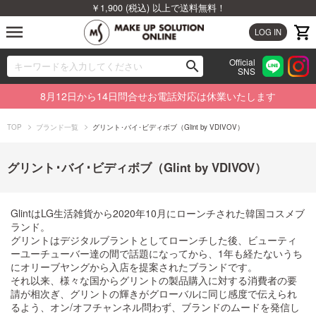
￥1,900 (税込) 以上で送料無料！
menu
LOG IN
Official
search
SNS
ブランドから探す
00
8月12日から14日問合せお電話対応は休業いたします
カテゴリから探す
TOP
ブランド一覧
グリント･バイ･ビディボブ（Glint by VDIVOV）
新着商品から探す
グリント･バイ･ビディボブ（Glint by VDIVOV）
ランキングから探す
GlintはLG生活雑貨から2020年10月にローンチされた韓国コスメブ
特集から探す
ランド。
グリントはデジタルブラントとしてローンチした後、ビューティ
ーユーチューバー達の間で話題になってから、1年も経たないうち
ビューティジャーナルから探す
にオリーブヤングから入店を提案されたブランドです。
それ以来、様々な国からグリントの製品購入に対する消費者の要
請が相次ぎ、グリントの輝きがグローバルに同じ感度で伝えられ
るよう、オン/オフチャンネル問わず、ブランドのムードを発信し