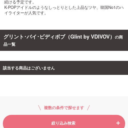
続ける予定です。
K-POPアイドルのようなしっとりとした上品なツヤ、韓国No1のハ
イライターが人気です。
ご利用ガイド
お問い合わせ
グリント･バイ･ビディボブ（Glint by VDIVOV）
の商
品一覧
ログイン・新規会員登録
該当する商品はございません
複数の条件で探せます
絞り込み検索