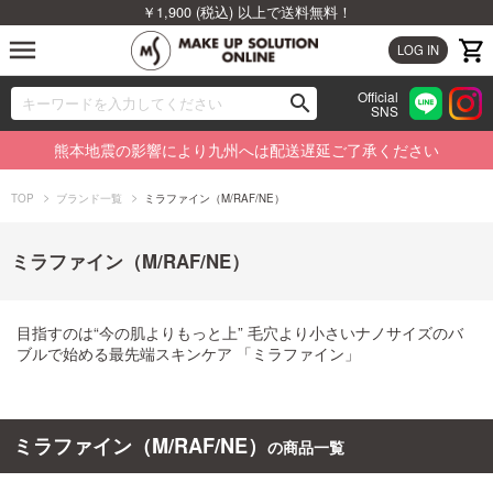
￥1,900 (税込) 以上で送料無料！
menu
LOG IN
Official
search
SNS
ブランドから探す
00
熊本地震の影響により九州へは配送遅延ご了承ください
カテゴリから探す
TOP
ブランド一覧
ミラファイン（M/RAF/NE）
新着商品から探す
ミラファイン（M/RAF/NE）
ランキングから探す
目指すのは“今の肌よりもっと上” 毛穴より小さいナノサイズのバ
特集から探す
ブルで始める最先端スキンケア 「ミラファイン」
ビューティジャーナルから探す
ミラファイン（M/RAF/NE）
の商品一覧