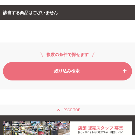
該当する商品はございません
ご利用ガイド
お問い合わせ
複数の条件で探せます
ログイン・新規会員登録
絞り込み検索
keyboard_arrow_up
PAGE TOP