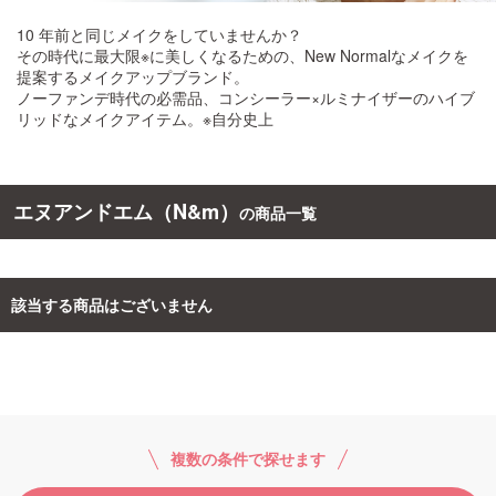
10 年前と同じメイクをしていませんか？
ご利用ガイド
その時代に最大限※に美しくなるための、New Normalなメイクを
提案するメイクアップブランド。
ノーファンデ時代の必需品、コンシーラー×ルミナイザーのハイブ
お問い合わせ
リッドなメイクアイテム。※自分史上
エヌアンドエム（N&m）
の商品一覧
ログイン・新規会員登録
該当する商品はございません
複数の条件で探せます