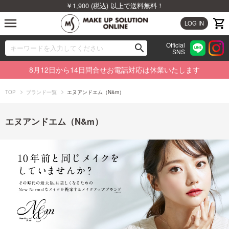
￥1,900 (税込) 以上で送料無料！
menu
LOG IN
Official
search
SNS
ブランドから探す
00
8月12日から14日問合せお電話対応は休業いたします
カテゴリから探す
TOP
ブランド一覧
エヌアンドエム（N&m）
新着商品から探す
エヌアンドエム（N&m）
ランキングから探す
特集から探す
ビューティジャーナルから探す