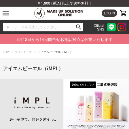
￥1,900 (税込) 以上で送料無料！
menu
LOG IN
Official
search
SNS
ブランドから探す
00
8月12日から14日問合せお電話対応は休業いたします
カテゴリから探す
TOP
ブランド一覧
アイエムピーエル（iMPL）
新着商品から探す
アイエムピーエル（iMPL）
ランキングから探す
特集から探す
ビューティジャーナルから探す