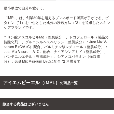
最小単位で自分を愛そう。
ご利用ガイド
「iMPL」は、創業80年を超えるゾンネボード製薬が手がける、ビ
タミン（*1）を中心とした成分の浸透方法（*2）を追求したスキン
お問い合わせ
ケアブランドです。
*1リン酸アスコルビルMg（整肌成分）、トコフェロール（製品の
抗酸化剤）、グルコシルヘスペリジン（整肌成分）：Just Mix V-
serum B+C/A+Cに配合、パルミチン酸レチノール（整肌成分）：
Just Mix V-serum A+Cに配合、ナイアシンアミド（整肌成分）、
パンテニルエチル（整肌成分）、シアノコバラミン（保湿成
ログイン・新規会員登録
分）：Just Mix V-serum B+Cに配合 *2 角層まで
アイエムピーエル（iMPL）
の商品一覧
該当する商品はございません