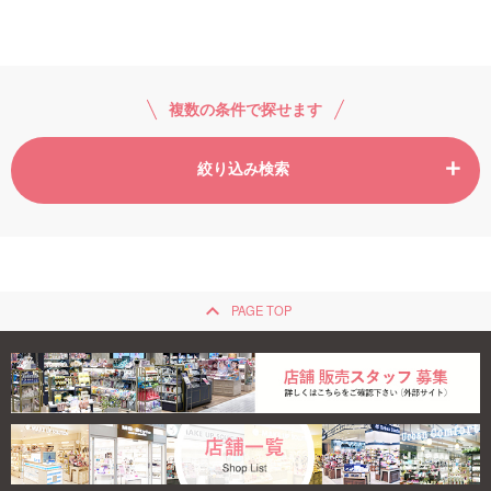
複数の条件で探せます
絞り込み検索
keyboard_arrow_up
PAGE TOP