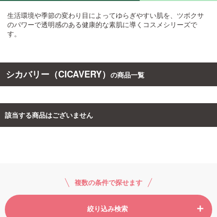
生活環境や季節の変わり目によってゆらぎやすい肌を、ツボクサ
ご利用ガイド
のパワーで透明感のある健康的な素肌に導くコスメシリーズで
す。
お問い合わせ
シカバリー（CICAVERY）
の商品一覧
ログイン・新規会員登録
該当する商品はございません
複数の条件で探せます
絞り込み検索