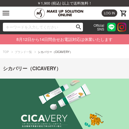
￥1,900 (税込) 以上で送料無料！
menu
LOG IN
Official
search
SNS
ブランドから探す
00
8月12日から14日問合せお電話対応は休業いたします
カテゴリから探す
TOP
ブランド一覧
シカバリー（CICAVERY）
新着商品から探す
シカバリー（CICAVERY）
ランキングから探す
特集から探す
ビューティジャーナルから探す