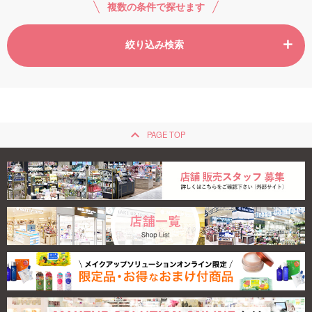
複数の条件で探せます
絞り込み検索
keyboard_arrow_up
PAGE TOP