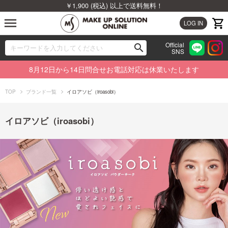
￥1,900 (税込) 以上で送料無料！
menu
LOG IN
Official
search
SNS
ブランドから探す
00
8月12日から14日問合せお電話対応は休業いたします
カテゴリから探す
TOP
ブランド一覧
イロアソビ（iroasobi）
新着商品から探す
イロアソビ（iroasobi）
ランキングから探す
特集から探す
ビューティジャーナルから探す