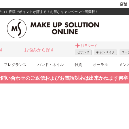
店舗
クチコミ投稿でポイントが貯まる！お得なキャンペーン企画満載！
wb_sunny
注目ワード
す
お悩みから探す
セザンヌ
キャンメイク
ロー
フレグランス
ハンド・ネイル
雑貨
オーラル
メン
お問い合わせのご返信およびお電話対応は出来かねます何卒