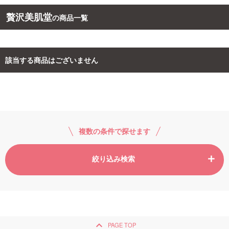
贅沢美肌堂
の商品一覧
ご利用ガイド
お問い合わせ
該当する商品はございません
ログイン・新規会員登録
複数の条件で探せます
絞り込み検索
keyboard_arrow_up
PAGE TOP