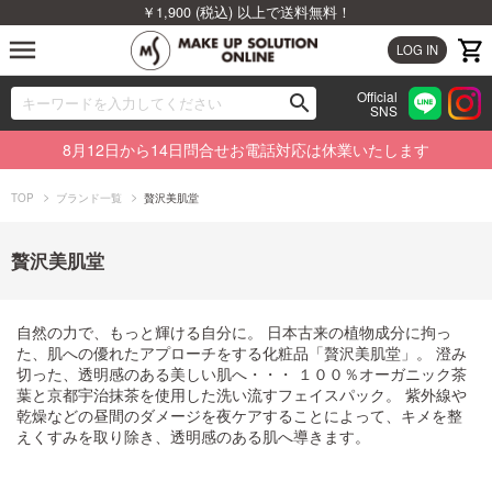
￥1,900 (税込) 以上で送料無料！
menu
LOG IN
Official
search
SNS
ブランドから探す
00
8月12日から14日問合せお電話対応は休業いたします
カテゴリから探す
TOP
ブランド一覧
贅沢美肌堂
新着商品から探す
贅沢美肌堂
ランキングから探す
自然の力で、もっと輝ける自分に。 日本古来の植物成分に拘っ
特集から探す
た、肌への優れたアプローチをする化粧品「贅沢美肌堂」。 澄み
切った、透明感のある美しい肌へ・・・ １００％オーガニック茶
葉と京都宇治抹茶を使用した洗い流すフェイスパック。 紫外線や
ビューティジャーナルから探す
乾燥などの昼間のダメージを夜ケアすることによって、キメを整
えくすみを取り除き、透明感のある肌へ導きます。