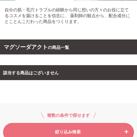
自分の肌・毛穴トラブルの経験から同じ想いの方々のお役に立て
ご利用ガイド
るコスメを届けることを信念に、 薬剤師の観点から、配合成分に
とことんこだわった商品をつくります。
お問い合わせ
マグソーダアクト
の商品一覧
ログイン・新規会員登録
該当する商品はございません
複数の条件で探せます
絞り込み検索