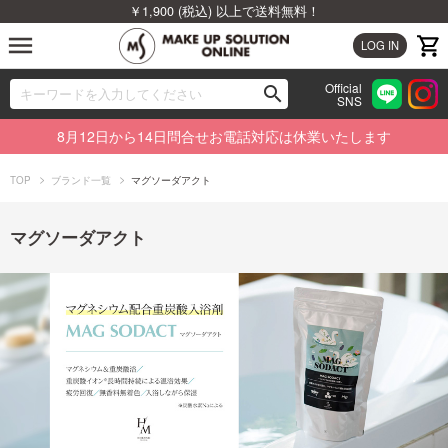
￥1,900 (税込) 以上で送料無料！
menu
LOG IN
Official
search
SNS
ブランドから探す
00
8月12日から14日問合せお電話対応は休業いたします
カテゴリから探す
TOP
ブランド一覧
マグソーダアクト
新着商品から探す
マグソーダアクト
ランキングから探す
特集から探す
ビューティジャーナルから探す