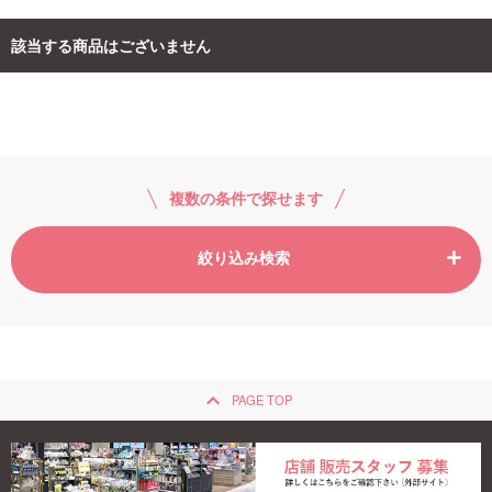
該当する商品はございません
ご利用ガイド
お問い合わせ
複数の条件で探せます
ログイン・新規会員登録
絞り込み検索
keyboard_arrow_up
PAGE TOP