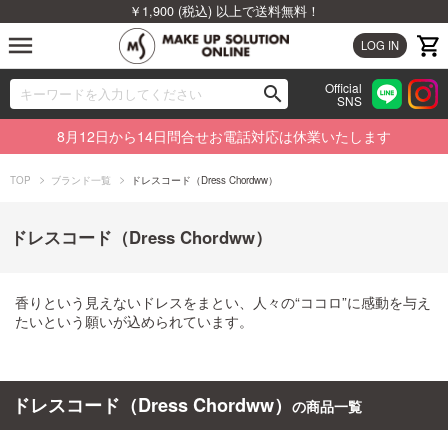
￥1,900 (税込) 以上で送料無料！
menu
LOG IN
Official
search
SNS
ブランドから探す
00
8月12日から14日問合せお電話対応は休業いたします
カテゴリから探す
TOP
ブランド一覧
ドレスコード（Dress Chordww）
新着商品から探す
ドレスコード（Dress Chordww）
ランキングから探す
香りという見えないドレスをまとい、人々の“ココロ”に感動を与え
特集から探す
たいという願いが込められています。
ビューティジャーナルから探す
ドレスコード（Dress Chordww）
の商品一覧