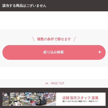
該当する商品はございません
ご利用ガイド
お問い合わせ
複数の条件で探せます
絞り込み検索
ログイン・新規会員登録
keyboard_arrow_up
PAGE TOP