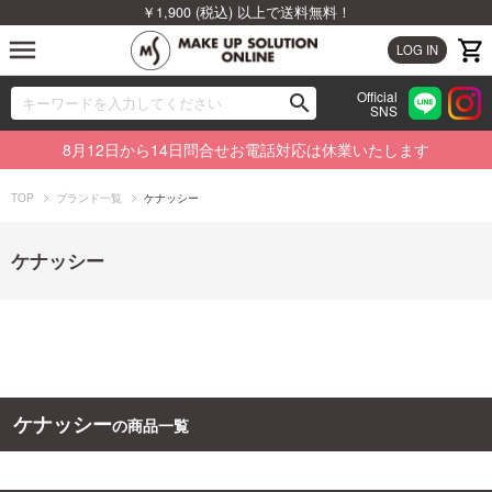
￥1,900 (税込) 以上で送料無料！
menu
LOG IN
Official
search
SNS
ブランドから探す
00
8月12日から14日問合せお電話対応は休業いたします
カテゴリから探す
TOP
ブランド一覧
ケナッシー
新着商品から探す
ケナッシー
ランキングから探す
特集から探す
ビューティジャーナルから探す
ケナッシー
の商品一覧