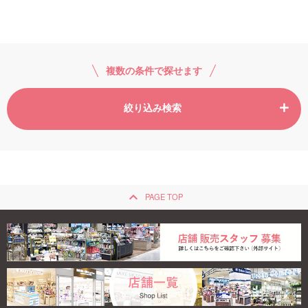
ご利用ガイド
お問い合わせ
複数の条件で探せます
絞り込み検索
ログイン・新規会員登録
keyboard_arrow_up
PAGE TOP