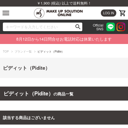
￥1,900 (税込) 以上で送料無料！
menu
LOG IN
Official
search
SNS
ブランドから探す
00
8月12日から14日問合せお電話対応は休業いたします
カテゴリから探す
TOP
ブランド一覧
ピディット（Pidite）
新着商品から探す
ピディット（Pidite）
ランキングから探す
特集から探す
ピディット（Pidite）
の商品一覧
ビューティジャーナルから探す
該当する商品はございません