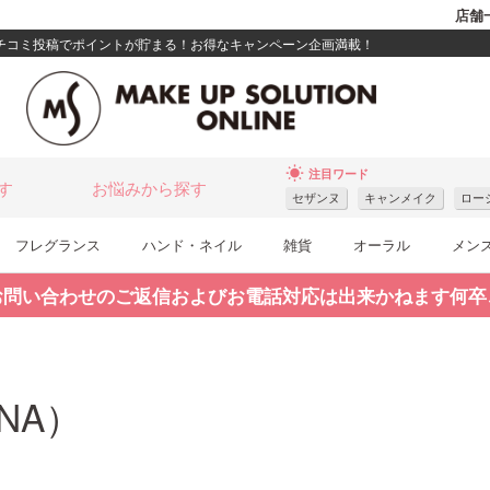
店舗
クチコミ投稿でポイントが貯まる！お得なキャンペーン企画満載！
wb_sunny
注目ワード
す
お悩みから探す
セザンヌ
キャンメイク
ロー
フレグランス
ハンド・ネイル
雑貨
オーラル
メン
お問い合わせのご返信およびお電話対応は出来かねます何卒
NA）