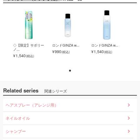
.
◇【限定】サボリー
ロンドGINZA w...
ロンドGINZA w...
◇【
ノ...
ノ...
990
1,540
1,540
1,5
Related series
関連シリーズ
ヘアスプレー（アレンジ用）
ネイルオイル
シャンプー