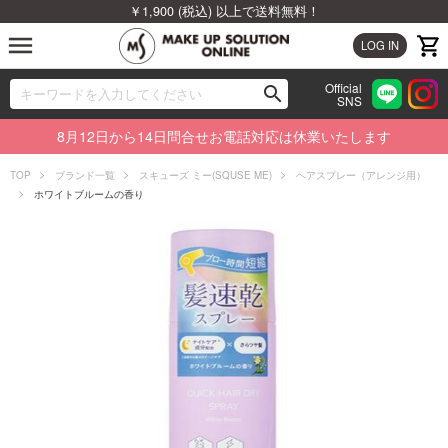
￥1,900 (税込) 以上で送料無料！
menu
LOG IN
Official
search
SNS
ブランドから探す
00
8月12日から14日問合せお電話対応は休業いたします
カテゴリから探す
TOP
ブランド一覧
スキューズ ミー(SQUSE ME)
ヘアスプレー（アレンジ用）
ホワイトブルームの香り
新着商品から探す
ランキングから探す
特集から探す
ビューティジャーナルから探す