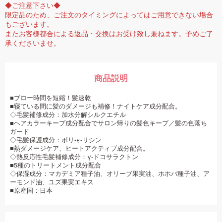
◆ご注意下さい◆
限定品のため、ご注文のタイミングによってはご用意できない場合
もございます。
またお客様都合による返品・交換はお受け致し兼ねます。予めご了
承くださいませ。
商品説明
■ブロー時間を短縮！髪速乾
■寝ている間に髪のダメージも補修！ナイトケア成分配合。
◇毛髪補修成分：加水分解シルクエチル
■ヘアカラーキープ成分配合でサロン帰りの髪色キープ／髪の色落ち
ガード
◇毛髪保護成分：ポリ-ε-リシン
■熱ダメージケア、ヒートアクティブ成分配合。
◇熱反応性毛髪補修成分：γ‐ドコサラクトン
■5種のトリートメント成分配合
◇保湿成分：マカデミア種子油、オリーブ果実油、ホホバ種子油、ア
ーモンド油、ユズ果実エキス
■原産国：日本