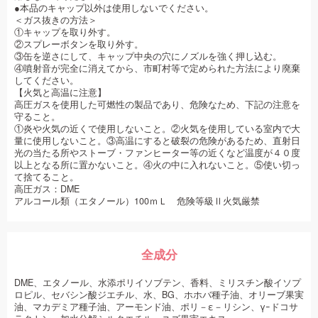
●本品のキャップ以外は使用しないでください。
＜ガス抜きの方法＞
①キャップを取り外す。
②スプレーボタンを取り外す。
③缶を逆さにして、キャップ中央の穴にノズルを強く押し込む。
④噴射音が完全に消えてから、市町村等で定められた方法により廃棄
してください。
【火気と高温に注意】
高圧ガスを使用した可燃性の製品であり、危険なため、下記の注意を
守ること。
①炎や火気の近くで使用しないこと。②火気を使用している室内で大
量に使用しないこと。③高温にすると破裂の危険があるため、直射日
光の当たる所やストーブ・ファンヒーター等の近くなど温度が４０度
以上となる所に置かないこと。④火の中に入れないこと。⑤使い切っ
て捨てること。
高圧ガス：DME
アルコール類（エタノール）100ｍＬ 危険等級Ⅱ火気厳禁
全成分
DME、エタノール、水添ポリイソブテン、香料、ミリスチン酸イソプ
ロピル、セバシン酸ジエチル、水、BG、ホホバ種子油、オリーブ果実
油、マカデミア種子油、アーモンド油、ポリ－ε－リシン、γｰドコサ