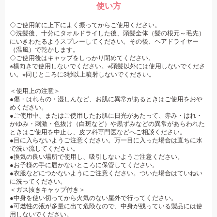
使い方
◇ご使用前に上下によく振ってからご使用ください。
◇洗髪後、十分にタオルドライした後、頭髪全体（髪の根元～毛先）
にいきわたるようスプレーしてください。その後、ヘアドライヤー
（温風）で乾かします。
◇ご使用後はキャップをしっかり閉めてください。
※横向きで使用しないでください。※頭髪以外には使用しないでくださ
い。※同じところに3秒以上噴射しないでください。
＜使用上の注意＞
●傷・はれもの・湿しんなど、お肌に異常があるときはご使用をおや
めください。
●ご使用中、またはご使用したお肌に日光があたって、赤み・はれ・
かゆみ・刺激・色抜け（白斑など）や黒ずみなどの異常があらわれた
ときはご使用を中止し、皮フ科専門医などへご相談ください。
●目に入らないようご注意ください。万一目に入った場合は直ちに水
で洗い流してください。
●換気の良い場所で使用し、吸引しないようご注意ください。
●お子様の手に届かないところに保管してください。
●衣服などにつかないようにご注意ください。ついた場合はていねい
に洗ってください。
＜ガス抜きキャップ付き＞
●中身を使い切ってから火気のない屋外で行ってください。
●可燃性の液が多量に出て危険なので、中身が残っている製品には使
用しないでください。