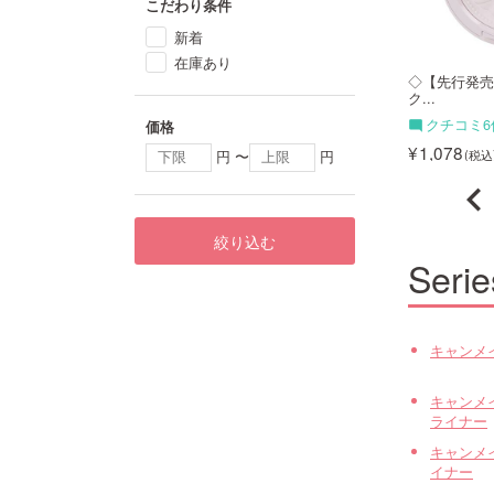
こだわり条件
新着
在庫あり
イク クリーミータッ
キャンメイク カラフルネイル
◇【先行発
ズ...
ク...
104件
クチコミ18件
クチコミ6
価格
396
1,078
円 〜
円
絞り込む
Serie
キャンメ
キャンメ
ライナー
キャンメ
イナー