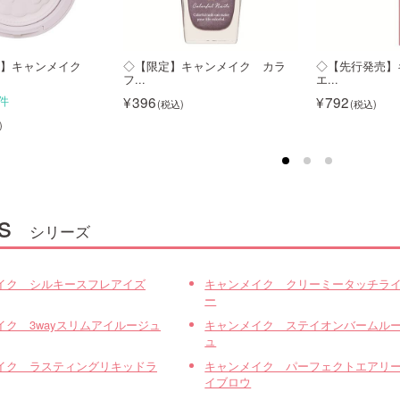
売】キャンメイク
◇【限定】キャンメイク カラ
◇【先行発売
フ...
エ...
396
792
件
s
シリーズ
イク シルキースフレアイズ
キャンメイク クリーミータッチラ
ー
イク 3wayスリムアイルージュ
キャンメイク ステイオンバームル
ュ
イク ラスティングリキッドラ
キャンメイク パーフェクトエアリ
イブロウ