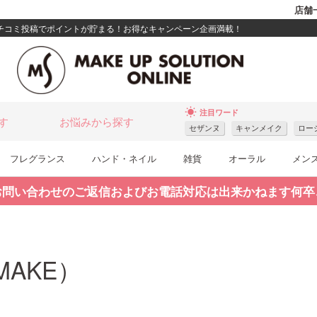
店舗
クチコミ投稿でポイントが貯まる！お得なキャンペーン企画満載！
wb_sunny
注目ワード
す
お悩みから探す
セザンヌ
キャンメイク
ロー
フレグランス
ハンド・ネイル
雑貨
オーラル
メン
お問い合わせのご返信およびお電話対応は出来かねます何卒
AKE）