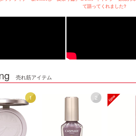
て語ってくれました?
ng
売れ筋アイテム
1
2