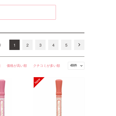
keyboard_arrow_right
1
2
3
4
5
り
順
価格が高い順
クチコミが多い順