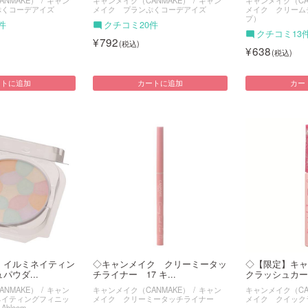
ぷくコーデアイズ
メイク プランぷくコーデアイズ
メイク クリーム
プ）
件
クチコミ20件
クチコミ13
792
638
ートに追加
カートに追加
カー
 イルミネイティン
◇キャンメイク クリーミータッ
◇【限定】キャ
パウダ...
チライナー 17 キ...
クラッシュカーラ
NMAKE）
キャン
キャンメイク（CANMAKE）
キャン
キャンメイク（CA
ネイティングフィニッ
メイク クリーミータッチライナー
メイク クイック
bloom～