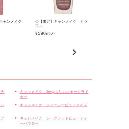
】キャンメイク
◇【限定】キャンメイク カラ
◇【限定】キャン
フ...
フ...
396
クチコミ2件
396
イナ
キャンメイク 3wayスリムシェードライ
ナー
ージ
キャンメイク ジューシーピュアアイズ
ーア
キャンメイク シークレットビューティ
ーパウダー