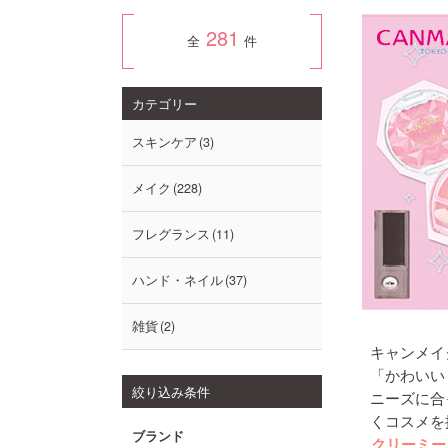
281
全
件
カテゴリー
スキンケア
3
メイク
228
フレグランス
11
ハンド・ネイル
37
雑貨
2
キャンメイ
「かわいい
絞り込み条件
ニーズに合
くコスメを
ブランド
クリーミー