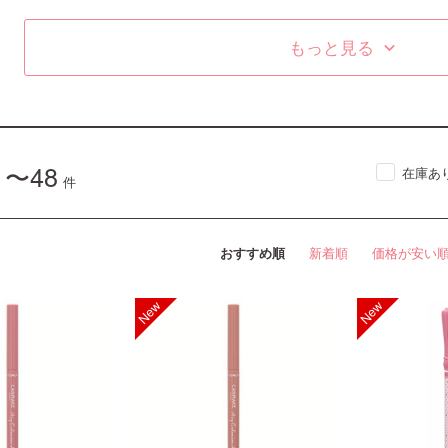
もっと見る
keyboard_arrow_down
1〜48
在庫あ
件
おすすめ順
新着順
価格が安い